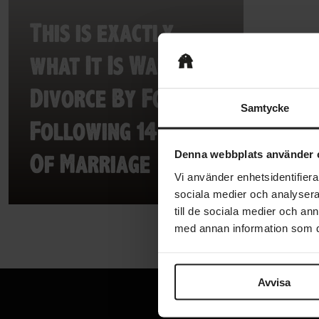
This is exactly
what It Is Want to
Divorce By Forty
Samtycke
Following 14 Years
Denna webbplats använder 
Of Marriage
Vi använder enhetsidentifierar
sociala medier och analysera 
till de sociala medier och a
med annan information som du 
Avvisa