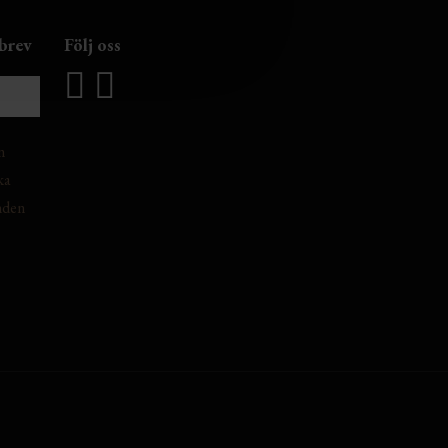
brev
Följ oss
n
ka
nden