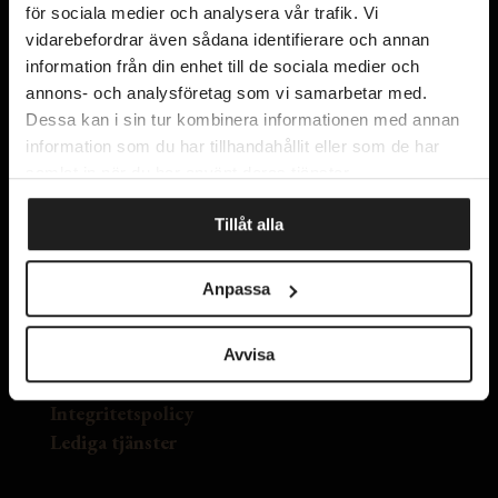
för sociala medier och analysera vår trafik. Vi
vidarebefordrar även sådana identifierare och annan
information från din enhet till de sociala medier och
annons- och analysföretag som vi samarbetar med.
Dessa kan i sin tur kombinera informationen med annan
information som du har tillhandahållit eller som de har
samlat in när du har använt deras tjänster.
Kyrkogatan 11
Tillåt alla
411 15 Göteborg
Karta
Anpassa
Kontakta oss
Avvisa
Om oss
Integritetspolicy
Lediga tjänster