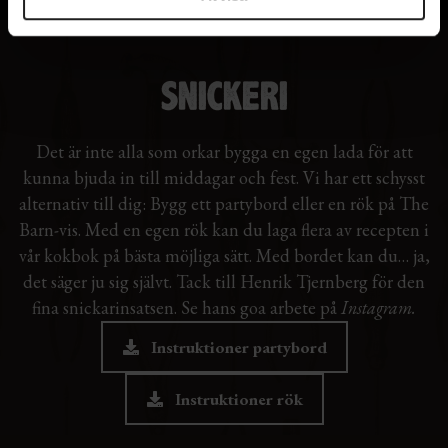
SNICKERI
Det är inte alla som orkar bygga en egen lada för att
kunna bjuda in till middagar och fest. Vi har ett schysst
alternativ till dig: Bygg ett partybord eller en rök på The
Barn-vis. Med en egen rök kan du laga flera av recepten i
vår kokbok på bästa möjliga sätt. Med bordet kan du… ja,
det säger ju sig självt. Tack till Henrik Tjernberg för den
fina snickarinsatsen. Se hans goa arbete på
Instagram
.
Instruktioner partybord
Instruktioner rök