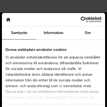
Samtycke
Information
Om
Denna webbplats använder cookies
Vi använder enhetsidentifierare för att anpassa innehållet
och annonserna till användarna, tillhandahålla funktioner
Kyrkogatan 11
för sociala medier och analysera vår trafik. Vi
411 15 Göteborg
vidarebefordrar även sådana identifierare och annan
Karta
information från din enhet till de sociala medier och
annons- och analysföretag som vi samarbetar med.
Dessa kan i sin tur kombinera informationen med annan
information som du har tillhandahållit eller som de har
Kontakta oss
samlat in när du har använt deras tjänster.