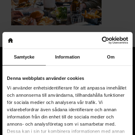
Samtycke
Information
Om
Denna webbplats använder cookies
Vi använder enhetsidentifierare för att anpassa innehållet
och annonserna till användarna, tillhandahålla funktioner
för sociala medier och analysera vår trafik. Vi
vidarebefordrar även sådana identifierare och annan
Kyrkogatan 11
information från din enhet till de sociala medier och
annons- och analysföretag som vi samarbetar med.
411 15 Göteborg
Dessa kan i sin tur kombinera informationen med annan
Karta