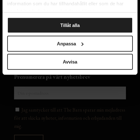
information som du har tillhandahållit eller som de har
samlat in när du har använt deras tjänster.
Kontakta oss
Tillåt alla
Om oss
Integritetspolicy
Anpassa
Lediga tjänster
Avvisa
Prenumerera på vårt nyhetsbrev
Jag samtycker till att The Barn sparar min mejladress
för att skicka nyheter, information och erbjudanden till
mig.