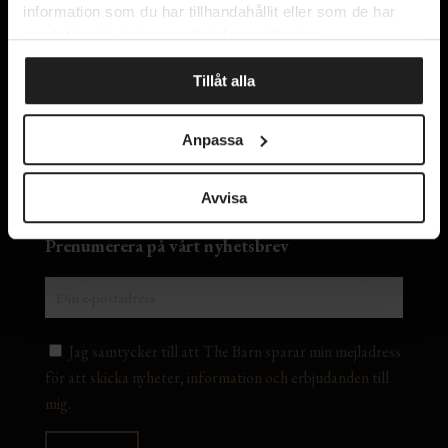
information som du har tillhandahållit eller som de har
samlat in när du har använt deras tjänster.
Kontakta oss
Tillåt alla
Om oss
Integritetspolicy
Anpassa
Lediga tjänster
Avvisa
Prenumerera på vårt nyhetsbrev
Jag samtycker till att The Barn sparar min mejladress
för att skicka nyheter, information och erbjudanden till
mig.