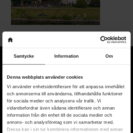
Samtycke
Information
Om
Denna webbplats använder cookies
Vi använder enhetsidentifierare för att anpassa innehållet
och annonserna till användarna, tillhandahålla funktioner
för sociala medier och analysera vår trafik. Vi
vidarebefordrar även sådana identifierare och annan
Kyrkogatan 11
information från din enhet till de sociala medier och
annons- och analysföretag som vi samarbetar med.
411 15 Göteborg
Dessa kan i sin tur kombinera informationen med annan
Karta