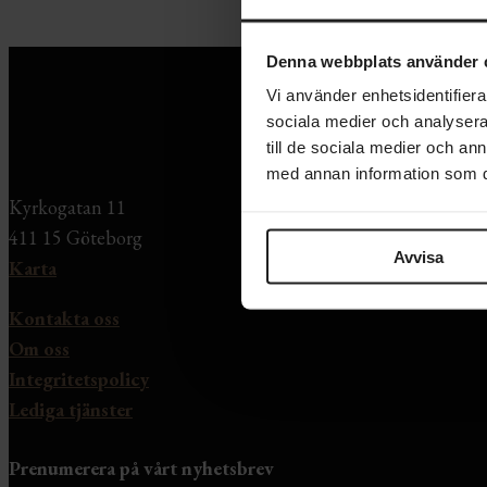
Denna webbplats använder 
Vi använder enhetsidentifierar
sociala medier och analysera 
till de sociala medier och a
med annan information som du 
Kyrkogatan 11
411 15 Göteborg
Avvisa
Karta
Kontakta oss
Om oss
Integritetspolicy
Lediga tjänster
Prenumerera på vårt nyhetsbrev