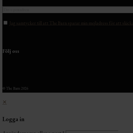
Jag samtycker till att The Barn sparar min mejladress för att skick
Följ oss
© The Barn 2026
✕
Logga in