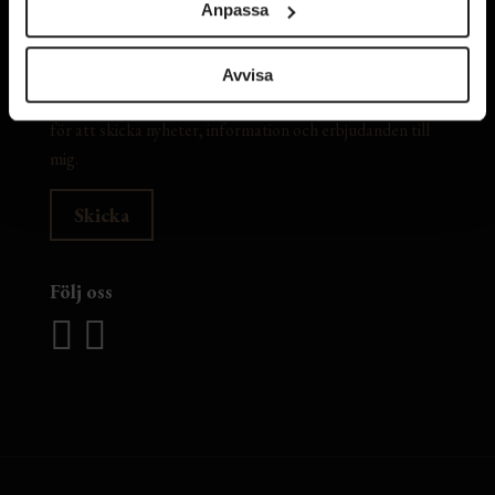
Anpassa
Avvisa
Jag samtycker till att The Barn sparar min mejladress
för att skicka nyheter, information och erbjudanden till
mig.
Följ oss