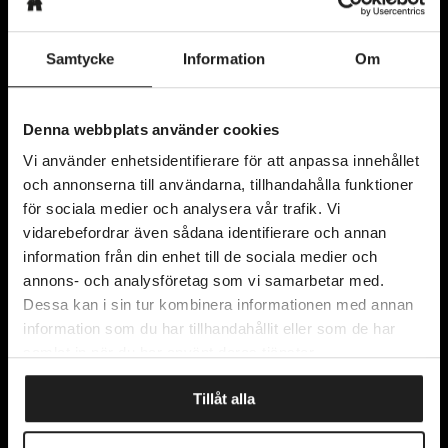
Samtycke
Information
Om
Kyrkogatan 11
Denna webbplats använder cookies
411 15 Göteborg
Vi använder enhetsidentifierare för att anpassa innehållet
Karta
och annonserna till användarna, tillhandahålla funktioner
för sociala medier och analysera vår trafik. Vi
vidarebefordrar även sådana identifierare och annan
information från din enhet till de sociala medier och
Kontakta oss
annons- och analysföretag som vi samarbetar med.
Om oss
Dessa kan i sin tur kombinera informationen med annan
Integritetspolicy
information som du har tillhandahållit eller som de har
Lediga tjänster
samlat in när du har använt deras tjänster.
Tillåt alla
Prenumerera på vårt nyhetsbrev