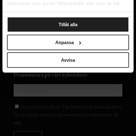
information som du har tillhandahållit eller som de har
samlat in när du har använt deras tjänster.
Kontakta oss
Tillåt alla
Om oss
Integritetspolicy
Anpassa
Lediga tjänster
Avvisa
Prenumerera på vårt nyhetsbrev
Jag samtycker till att The Barn sparar min mejladress
för att skicka nyheter, information och erbjudanden till
mig.