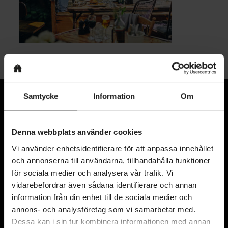
Samtycke
Information
Om
Denna webbplats använder cookies
Vi använder enhetsidentifierare för att anpassa innehållet
och annonserna till användarna, tillhandahålla funktioner
för sociala medier och analysera vår trafik. Vi
vidarebefordrar även sådana identifierare och annan
Kyrkogatan 11
information från din enhet till de sociala medier och
annons- och analysföretag som vi samarbetar med.
411 15 Göteborg
Dessa kan i sin tur kombinera informationen med annan
Karta