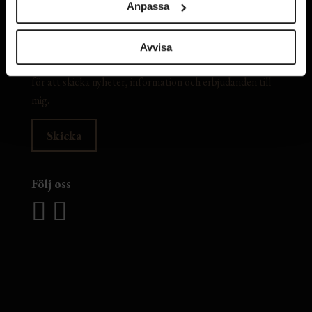
Anpassa
Avvisa
Jag samtycker till att The Barn sparar min mejladress
för att skicka nyheter, information och erbjudanden till
mig.
Följ oss