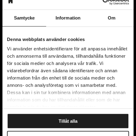
Samtycke
Information
Om
Kyrkogatan 11
Denna webbplats använder cookies
411 15 Göteborg
Vi använder enhetsidentifierare för att anpassa innehållet
Karta
och annonserna till användarna, tillhandahålla funktioner
för sociala medier och analysera vår trafik. Vi
vidarebefordrar även sådana identifierare och annan
information från din enhet till de sociala medier och
Kontakta oss
annons- och analysföretag som vi samarbetar med.
Om oss
Dessa kan i sin tur kombinera informationen med annan
Integritetspolicy
information som du har tillhandahållit eller som de har
Lediga tjänster
samlat in när du har använt deras tjänster.
Tillåt alla
Prenumerera på vårt nyhetsbrev