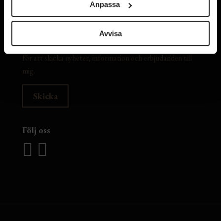
Anpassa
Avvisa
Jag samtycker till att The Barn sparar min mejladress
för att skicka nyheter, information och erbjudanden till
mig.
Följ oss