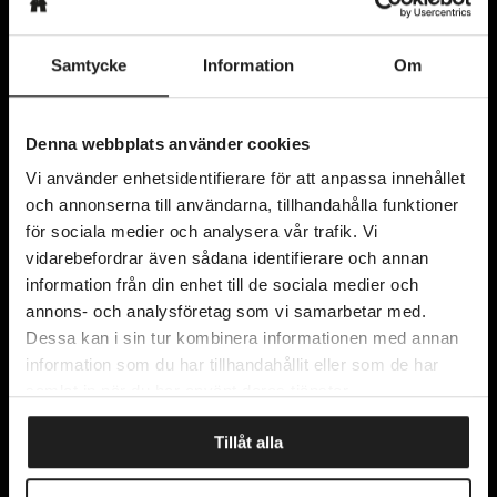
Samtycke
Information
Om
Kyrkogatan 11
Denna webbplats använder cookies
411 15 Göteborg
Vi använder enhetsidentifierare för att anpassa innehållet
Karta
och annonserna till användarna, tillhandahålla funktioner
för sociala medier och analysera vår trafik. Vi
vidarebefordrar även sådana identifierare och annan
information från din enhet till de sociala medier och
Kontakta oss
annons- och analysföretag som vi samarbetar med.
Om oss
Dessa kan i sin tur kombinera informationen med annan
Integritetspolicy
information som du har tillhandahållit eller som de har
Lediga tjänster
samlat in när du har använt deras tjänster.
Tillåt alla
Prenumerera på vårt nyhetsbrev