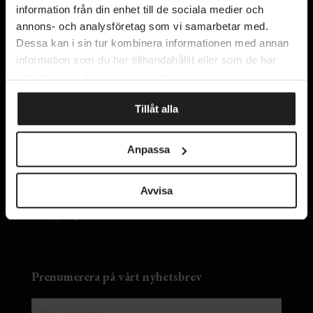
information från din enhet till de sociala medier och
annons- och analysföretag som vi samarbetar med.
Dessa kan i sin tur kombinera informationen med annan
information som du har tillhandahållit eller som de har
Kyrkogatan 11
samlat in när du har använt deras tjänster.
411 15 Göteborg
Karta
Tillåt alla
Anpassa
Kontakta oss
Om oss
Avvisa
Integritetspolicy
Lediga tjänster
Prenumerera på vårt nyhetsbrev