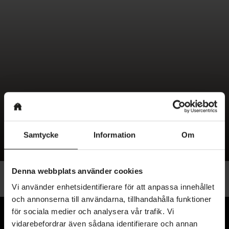
How you can Meet And
Date Mexican Mail Buy
Brides
Samtycke
Information
Om
Denna webbplats använder cookies
Vi använder enhetsidentifierare för att anpassa innehållet
och annonserna till användarna, tillhandahålla funktioner
för sociala medier och analysera vår trafik. Vi
vidarebefordrar även sådana identifierare och annan