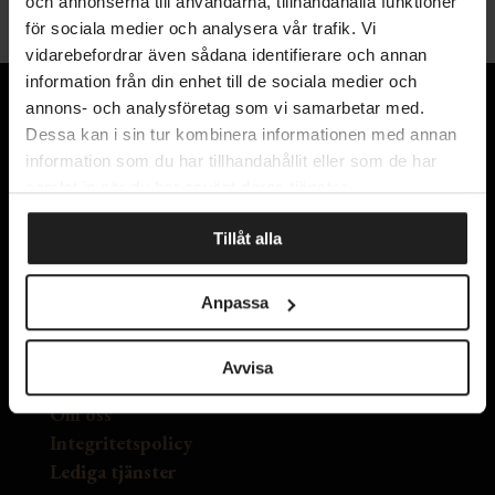
och annonserna till användarna, tillhandahålla funktioner
för sociala medier och analysera vår trafik. Vi
vidarebefordrar även sådana identifierare och annan
information från din enhet till de sociala medier och
annons- och analysföretag som vi samarbetar med.
Dessa kan i sin tur kombinera informationen med annan
information som du har tillhandahållit eller som de har
samlat in när du har använt deras tjänster.
Kyrkogatan 11
Tillåt alla
411 15 Göteborg
Karta
Anpassa
Avvisa
Kontakta oss
Om oss
Integritetspolicy
Lediga tjänster