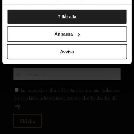
samlat in när du har använt deras tjänster.
Kontakta oss
Om oss
Tillåt alla
Integritetspolicy
Lediga tjänster
Anpassa
Avvisa
Prenumerera på vårt nyhetsbrev
Jag samtycker till att The Barn sparar min mejladress
för att skicka nyheter, information och erbjudanden till
mig.