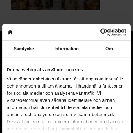
Samtycke
Information
Om
Denna webbplats använder cookies
Vi använder enhetsidentifierare för att anpassa innehållet
och annonserna till användarna, tillhandahålla funktioner
för sociala medier och analysera vår trafik. Vi
Kyrkogatan 11
vidarebefordrar även sådana identifierare och annan
411 15 Göteborg
information från din enhet till de sociala medier och
annons- och analysföretag som vi samarbetar med.
Karta
Dessa kan i sin tur kombinera informationen med annan
information som du har tillhandahållit eller som de har