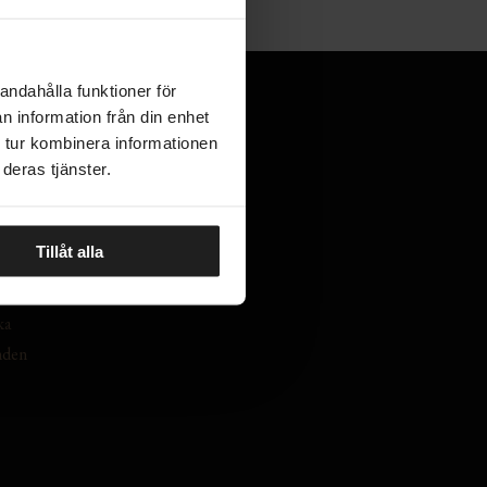
andahålla funktioner för
n information från din enhet
 tur kombinera informationen
deras tjänster.
brev
Följ oss
Tillåt alla
n
ka
nden