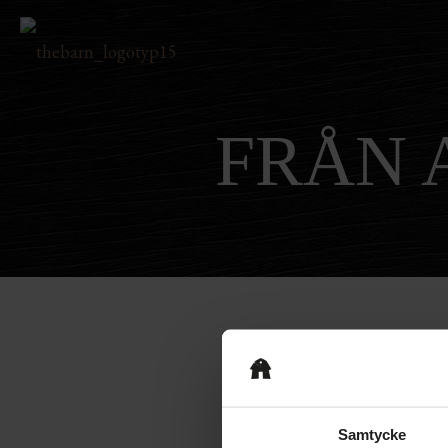
FRÅN 
The Bok
299
kr
Samtycke