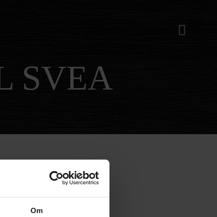
L SVEA
Om