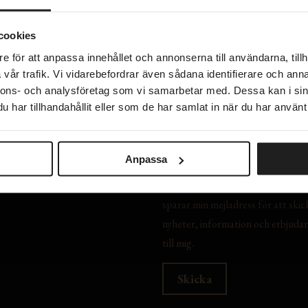
cookies
e för att anpassa innehållet och annonserna till användarna, tillh
vår trafik. Vi vidarebefordrar även sådana identifierare och anna
nnons- och analysföretag som vi samarbetar med. Dessa kan i sin
har tillhandahållit eller som de har samlat in när du har använt 
akta oss
Prenumerera på vårt nyhets
ss
ritetspolicy
Anpassa
a tjänster
Jag samtycker till att The Bar
sparar min mejladress för att skic
nyheter, information och erbjuda
till mig.